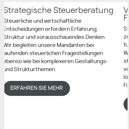
Strategische Steuerberatung
V
F
Steuerliche und wirtschaftliche
St
Entscheidungen erfordern Erfahrung,
z
Struktur und vorausschauendes Denken.
fu
Wir begleiten unsere Mandanten bei
Wi
laufenden steuerlichen Fragestellungen
s
ebenso wie bei komplexeren Gestaltungs-
ve
und Strukturthemen.
lö
F
ERFAHREN SIE MEHR