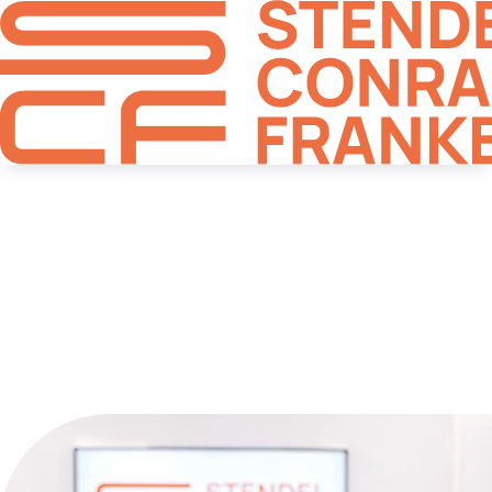
Steuerberatung und
Wirtschafts-
beratung, die
Klarheit schafft